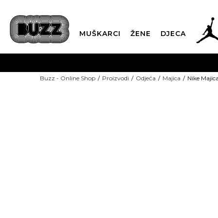
MUŠKARCI
ŽENE
DJECA
BESPLATNA ISPORU
Buzz - Online Shop
Proizvodi
Odjeća
Majica
Nike Maji
PLA
CLICK & COLLECT