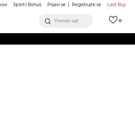
ovi
Sport
&
Bonus
Prijavi se
Registrujte se
Last Buy
Pretraži sajt
0
 99 KM
POGLEDAJ VIŠE
 više
h
M NK TCH MIX
IH4301-422
oru
POGLEDAJ VIŠE
Obavijesti me o sniženju
M
L
L
XL
XL
2XL
2XL