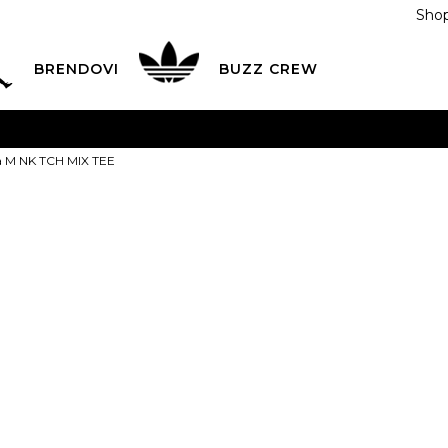
Shop
BRENDOVI
BUZZ CREW
KA
na teritoriji BIH za sve porudžbine u vrijednosti preko
ca M NK TCH MIX TEE
ĆANJE NA RATE
do 6 mjesečnih rata bez kamate
Pogledaj
POZOVITE NAS NA
055/490-400
Svaki radni dan od 09-16
Nike Majica 
Plati karticom online i preuzmi u BUZZ shopu po tvom izb
TEE
75,00
BAM
XS
XS
S
S
M