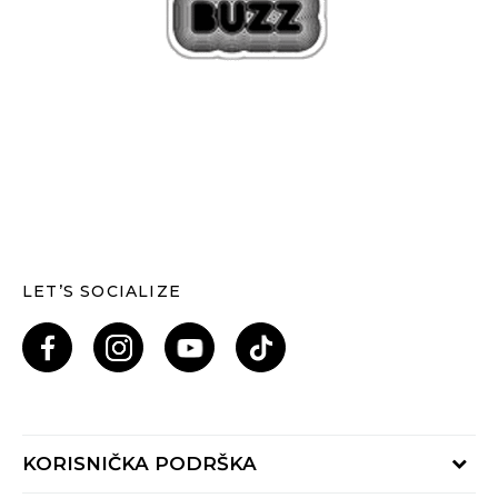
LET’S SOCIALIZE
KORISNIČKA PODRŠKA