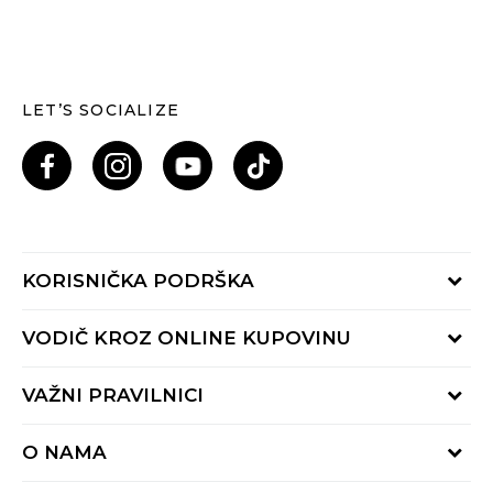
LET’S SOCIALIZE
KORISNIČKA PODRŠKA
Provjeri status porudžbine
VODIČ KROZ ONLINE KUPOVINU
Pozovi nas: 055/490-400
Pon-Pet 09-16h
Načini isporuke
VAŽNI PRAVILNICI
Povrat robe i povrat sredstava
Uslovi korišćenja
Zamjena veličine
O NAMA
Uslovi prodaje
Reklamacije