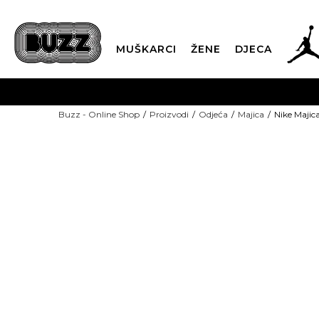
MUŠKARCI
ŽENE
DJECA
BESPLATNA ISPORU
Buzz - Online Shop
Proizvodi
Odjeća
Majica
Nike Maji
PLA
CLICK & COLLECT