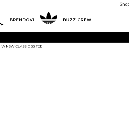
Shop
BRENDOVI
BUZZ CREW
KA
na teritoriji BIH za sve porudžbine u vrijednosti preko
ca W NSW CLASSIC SS TEE
ĆANJE NA RATE
do 6 mjesečnih rata bez kamate
Pogledaj
POZOVITE NAS NA
055/490-400
Svaki radni dan od 09-16
Nike Majica 
Plati karticom online i preuzmi u BUZZ shopu po tvom izb
SS TEE
75,00
BAM
XS
XS
S
S
M