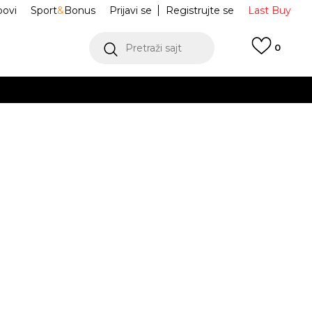
ovi
Sport
&
Bonus
Prijavi se
Registrujte se
Last Buy
Pretraži sajt
0
 99 KM
POGLEDAJ VIŠE
 više
h
W NSW CLASSIC
IH7601-407
oru
POGLEDAJ VIŠE
Obavijesti me o sniženju
M
L
L
XL
XL