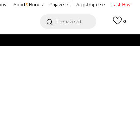
ovi
Sport
&
Bonus
Prijavi se
Registrujte se
Last Buy
Pretraži sajt
0
 99 KM
POGLEDAJ VIŠE
 više
h
e Majica
NF0A8BNT0SO1
oru
POGLEDAJ VIŠE
tbright S/S Tee
M
L
L
XL
XL
JE DOSTUPAN