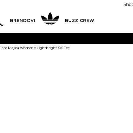
Shop
BRENDOVI
BUZZ CREW
KA
na teritoriji BIH za sve porudžbine u vrijednosti preko
Face Majica Women’s Lightbright S/S Tee
ĆANJE NA RATE
do 6 mjesečnih rata bez kamate
Pogledaj
POZOVITE NAS NA
055/490-400
Svaki radni dan od 09-16
The North Fac
Plati karticom online i preuzmi u BUZZ shopu po tvom izb
Women’s Ligh
XS
XS
S
S
M
PROIZVOD VIŠE NI