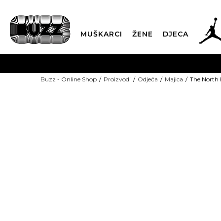
MUŠKARCI
ŽENE
DJECA
BESPLATNA ISPORU
Buzz - Online Shop
Proizvodi
Odjeća
Majica
The North 
PLA
CLICK & COLLECT