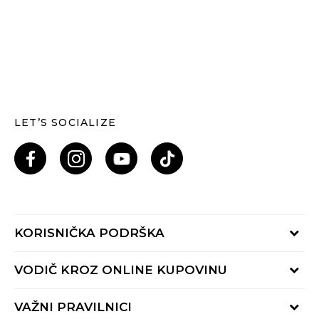
LET’S SOCIALIZE
KORISNIČKA PODRŠKA
Provjeri status porudžbine
VODIČ KROZ ONLINE KUPOVINU
Pozovi nas: 055/490-400
Pon-Pet 09-16h
Načini isporuke
VAŽNI PRAVILNICI
Povrat robe i povrat sredstava