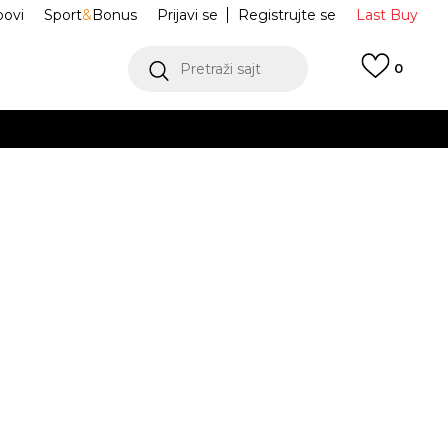
ovi
Sport
&
Bonus
Prijavi se
Registrujte se
Last Buy
Pretraži sajt
0
 99 KM
POGLEDAJ VIŠE
 više
h
ordan Sport
DX0464-430
oru
POGLEDAJ VIŠE
M
L
L
JE DOSTUPAN