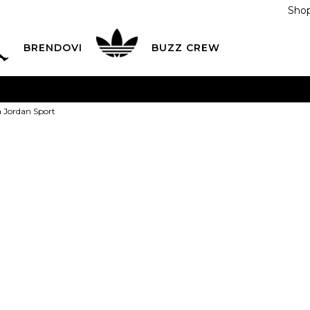
Shop
BRENDOVI
BUZZ CREW
KA
na teritoriji BIH za sve porudžbine u vrijednosti preko
a Jordan Sport
ĆANJE NA RATE
do 6 mjesečnih rata bez kamate
Pogledaj
POZOVITE NAS NA
055/490-400
Svaki radni dan od 09-16
Nike Majica J
Plati karticom online i preuzmi u BUZZ shopu po tvom izb
XS
XS
S
S
M
PROIZVOD VIŠE NI