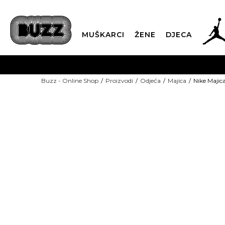
MUŠKARCI
ŽENE
DJECA
BESPLATNA ISPORU
Buzz - Online Shop
Proizvodi
Odjeća
Majica
Nike Majic
PLA
CLICK & COLLECT