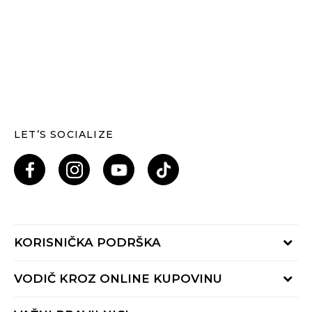
LET’S SOCIALIZE
KORISNIČKA PODRŠKA
Provjeri status porudžbine
VODIČ KROZ ONLINE KUPOVINU
Pozovi nas: 055/490-400
Pon-Pet 09-16h
Načini isporuke