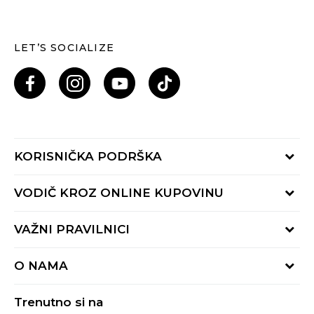
LET’S SOCIALIZE
KORISNIČKA PODRŠKA
Provjeri status porudžbine
VODIČ KROZ ONLINE KUPOVINU
Pozovi nas: 055/490-400
Pon-Pet 09-16h
Načini isporuke
VAŽNI PRAVILNICI
Povrat robe i povrat sredstava
Uslovi korišćenja
Zamjena veličine
O NAMA
Uslovi prodaje
Reklamacije
BUZZ Koncept
Politika privatnosti
Trenutno si na
BUZZ Brendovi