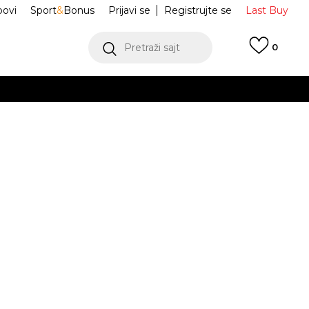
ovi
Sport
&
Bonus
Prijavi se
Registrujte se
Last Buy
Pretraži sajt
0
 99 KM
POGLEDAJ VIŠE
 više
h
Break Through
95F605-G0T
oru
POGLEDAJ VIŠE
Obavijesti me o sniženju