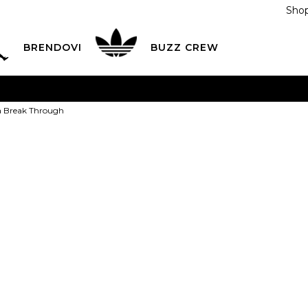
Shop
BRENDOVI
BUZZ CREW
KA
na teritoriji BIH za sve porudžbine u vrijednosti preko
a Break Through
ĆANJE NA RATE
do 6 mjesečnih rata bez kamate
Pogledaj
POZOVITE NAS NA
055/490-400
Svaki radni dan od 09-16
Nike Majica 
Plati karticom online i preuzmi u BUZZ shopu po tvom izb
1
49,00
BAM