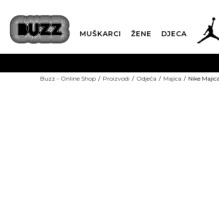
MUŠKARCI
ŽENE
DJECA
BESPLATNA ISPORU
Buzz - Online Shop
Proizvodi
Odjeća
Majica
Nike Majic
PLA
CLICK & COLLECT
-50% U KORPI