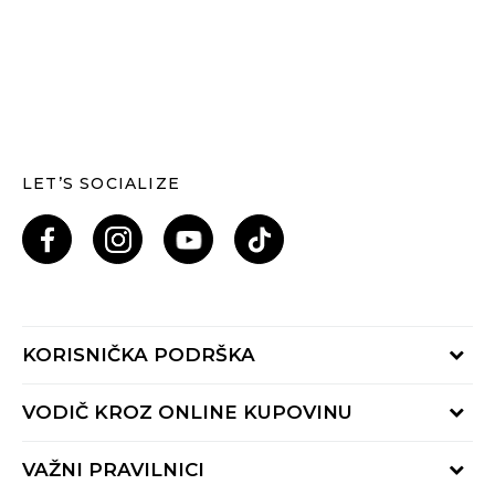
LET’S SOCIALIZE
KORISNIČKA PODRŠKA
Provjeri status porudžbine
VODIČ KROZ ONLINE KUPOVINU
Pozovi nas: 055/490-400
Pon-Pet 09-16h
Načini isporuke
VAŽNI PRAVILNICI
Povrat robe i povrat sredstava