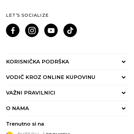
LET’S SOCIALIZE
KORISNIČKA PODRŠKA
Provjeri status porudžbine
VODIČ KROZ ONLINE KUPOVINU
Pozovi nas: 055/490-400
Pon-Pet 09-16h
Načini isporuke
VAŽNI PRAVILNICI
Povrat robe i povrat sredstava
Uslovi korišćenja
Zamjena veličine
O NAMA
Uslovi prodaje
Reklamacije
BUZZ Koncept
Politika privatnosti
Trenutno si na
BUZZ Brendovi
Pravila Sport&Bonus programa