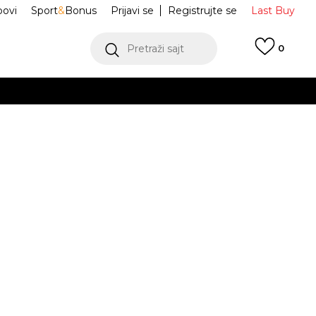
ovi
Sport
&
Bonus
Prijavi se
Registrujte se
Last Buy
Pretraži sajt
0
 99 KM
POGLEDAJ VIŠE
 više
h
JDB 23 COLLAGE
85F161-G0T
oru
POGLEDAJ VIŠE
6g.
7
6-7g.