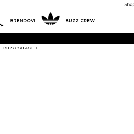
Shop
BRENDOVI
BUZZ CREW
KA
na teritoriji BIH za sve porudžbine u vrijednosti preko
ca JDB 23 COLLAGE TEE
ĆANJE NA RATE
do 6 mjesečnih rata bez kamate
Pogledaj
POZOVITE NAS NA
055/490-400
Svaki radni dan od 09-16
Nike Majica 
Plati karticom online i preuzmi u BUZZ shopu po tvom izb
TEE
Last buy
4
3-4g.
5
4-5g.
6
5-