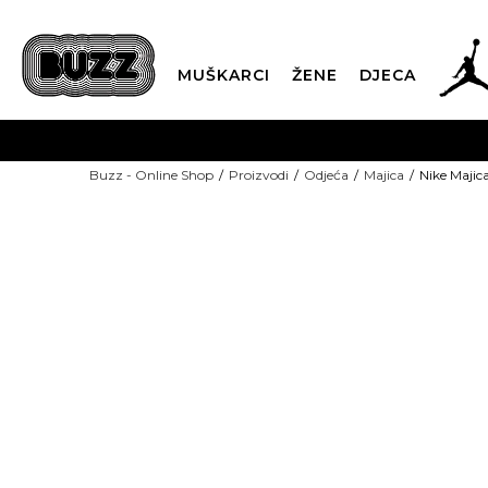
MUŠKARCI
ŽENE
DJECA
BESPLATNA ISPORU
Buzz - Online Shop
Proizvodi
Odjeća
Majica
Nike Maji
PLA
CLICK & COLLECT