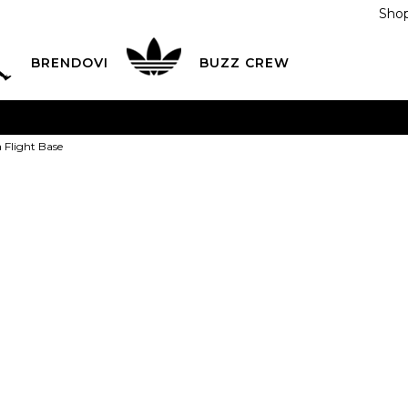
Shop
BRENDOVI
BUZZ CREW
KA
na teritoriji BIH za sve porudžbine u vrijednosti preko
a Flight Base
ĆANJE NA RATE
do 6 mjesečnih rata bez kamate
Pogledaj
POZOVITE NAS NA
055/490-400
Svaki radni dan od 09-16
Nike Majica F
Plati karticom online i preuzmi u BUZZ shopu po tvom izb
1
S
S
M
M
L