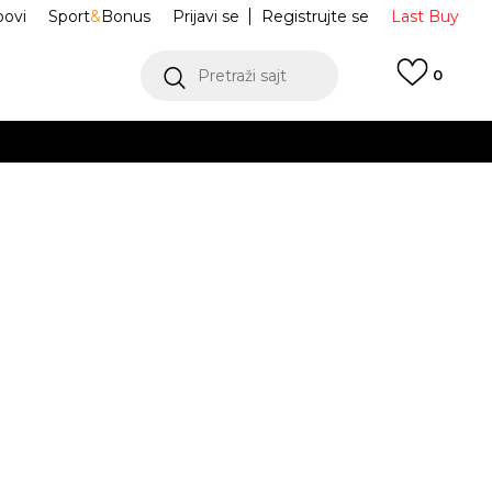
ovi
Sport
&
Bonus
Prijavi se
Registrujte se
Last Buy
Pretraži sajt
0
 99 KM
POGLEDAJ VIŠE
 više
h
light Base
JM0625-X0L
oru
POGLEDAJ VIŠE
L
XL
XL