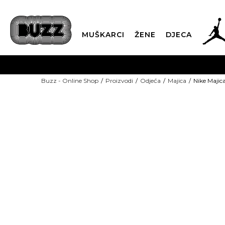
MUŠKARCI
ŽENE
DJECA
BESPLATNA ISPORU
Buzz - Online Shop
Proizvodi
Odjeća
Majica
Nike Majic
PLA
CLICK & COLLECT