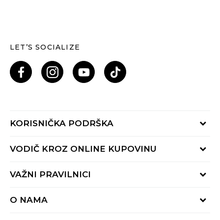
LET’S SOCIALIZE
KORISNIČKA PODRŠKA
Provjeri status porudžbine
VODIČ KROZ ONLINE KUPOVINU
Pozovi nas: 055/490-400
Pon-Pet 09-16h
Načini isporuke
VAŽNI PRAVILNICI
Povrat robe i povrat sredstava
Uslovi korišćenja
Zamjena veličine
O NAMA
Uslovi prodaje
Reklamacije
BUZZ Koncept