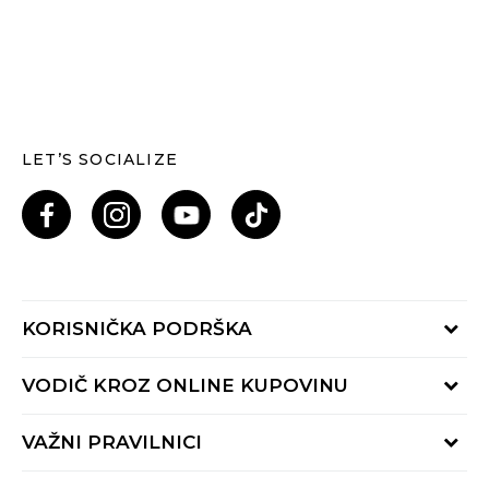
LET’S SOCIALIZE
KORISNIČKA PODRŠKA
Provjeri status porudžbine
VODIČ KROZ ONLINE KUPOVINU
Pozovi nas: 055/490-400
Pon-Pet 09-16h
Načini isporuke
VAŽNI PRAVILNICI
Povrat robe i povrat sredstava
Uslovi korišćenja