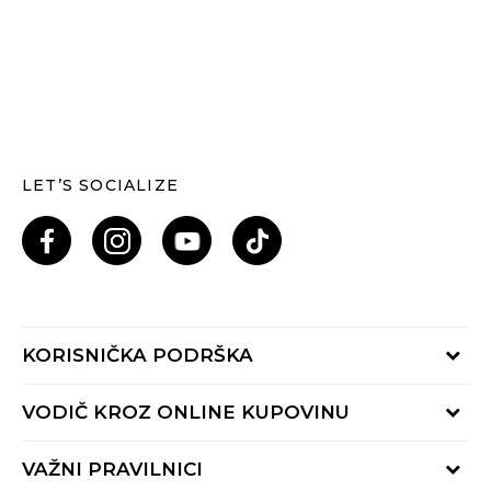
LET’S SOCIALIZE
KORISNIČKA PODRŠKA
Provjeri status porudžbine
VODIČ KROZ ONLINE KUPOVINU
Pozovi nas: 055/490-400
Pon-Pet 09-16h
Načini isporuke
VAŽNI PRAVILNICI
Povrat robe i povrat sredstava