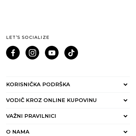
LET’S SOCIALIZE
KORISNIČKA PODRŠKA
Provjeri status porudžbine
VODIČ KROZ ONLINE KUPOVINU
Pozovi nas: 055/490-400
Pon-Pet 09-16h
Načini isporuke
VAŽNI PRAVILNICI
Povrat robe i povrat sredstava
Uslovi korišćenja
Zamjena veličine
O NAMA