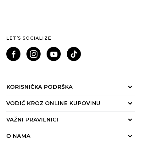
LET’S SOCIALIZE
KORISNIČKA PODRŠKA
Provjeri status porudžbine
VODIČ KROZ ONLINE KUPOVINU
Pozovi nas: 055/490-400
Pon-Pet 09-16h
Načini isporuke
VAŽNI PRAVILNICI
Povrat robe i povrat sredstava
Uslovi korišćenja
Zamjena veličine
O NAMA
Uslovi prodaje