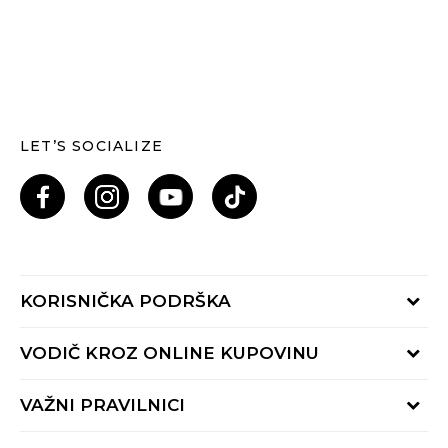
LET’S SOCIALIZE
KORISNIČKA PODRŠKA
Provjeri status porudžbine
VODIČ KROZ ONLINE KUPOVINU
Pozovi nas: 055/490-400
Pon-Pet 09-16h
Načini isporuke
VAŽNI PRAVILNICI
Povrat robe i povrat sredstava
Uslovi korišćenja