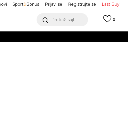
ovi
Sport
&
Bonus
Prijavi se
Registrujte se
Last Buy
Pretraži sajt
0
 99 KM
POGLEDAJ VIŠE
 više
h
 Kačket Julio
JCAWH223722-103
oru
POGLEDAJ VIŠE
JE DOSTUPAN