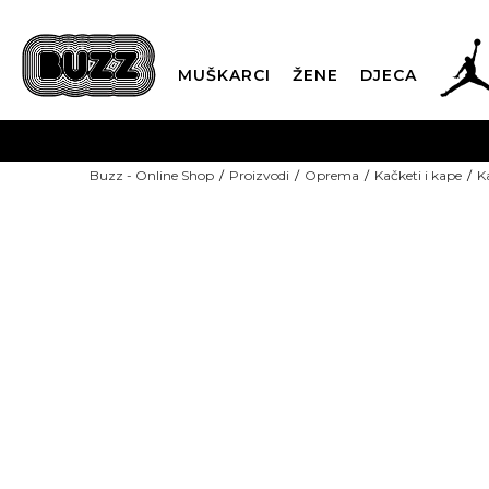
MUŠKARCI
ŽENE
DJECA
BESPLATNA ISPORU
Buzz - Online Shop
Proizvodi
Oprema
Kačketi i kape
K
PLA
CLICK & COLLECT