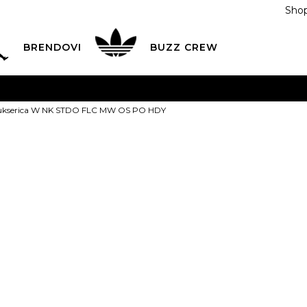
Shop
BRENDOVI
BUZZ CREW
KA
na teritoriji BIH za sve porudžbine u vrijednosti preko
ukserica W NK STDO FLC MW OS PO HDY
ĆANJE NA RATE
do 6 mjesečnih rata bez kamate
Pogledaj
POZOVITE NAS NA
055/490-400
Svaki radni dan od 09-16
Nike Dukseri
Plati karticom online i preuzmi u BUZZ shopu po tvom izb
FLC MW OS 
145,00
BAM
XS
XS
S
S
M