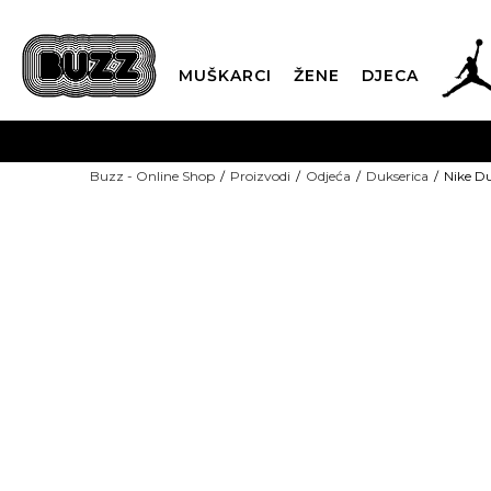
MUŠKARCI
ŽENE
DJECA
BESPLATNA ISPORU
Buzz - Online Shop
Proizvodi
Odjeća
Dukserica
Nike D
PLA
CLICK & COLLECT
NEW