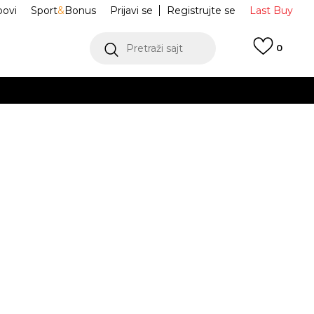
ovi
Sport
&
Bonus
Prijavi se
Registrujte se
Last Buy
Pretraži sajt
0
 99 KM
POGLEDAJ VIŠE
 više
h
ca W NK STDO
IM8502-486
oru
POGLEDAJ VIŠE
PO HDY
Obavijesti me o sniženju
M
L
L
XL
XL