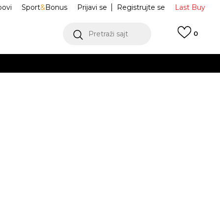
ovi
Sport
&
Bonus
Prijavi se
Registrujte se
Last Buy
Pretraži sajt
0
 99 KM
POGLEDAJ VIŠE
 više
h
rica Ruched
JJ0905
oru
POGLEDAJ VIŠE
S
M
M
L
L
XL
XL
2XL
2XL
JE DOSTUPAN