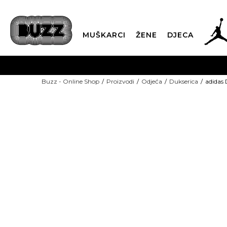
MUŠKARCI
ŽENE
DJECA
BESPLATNA ISPORU
Buzz - Online Shop
Proizvodi
Odjeća
Dukserica
adidas
PLA
CLICK & COLLECT