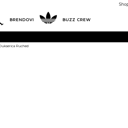
Shop
BRENDOVI
BUZZ CREW
KA
na teritoriji BIH za sve porudžbine u vrijednosti preko
 Dukserica Ruched
ĆANJE NA RATE
do 6 mjesečnih rata bez kamate
Pogledaj
POZOVITE NAS NA
055/490-400
Svaki radni dan od 09-16
adidas Dukse
Plati karticom online i preuzmi u BUZZ shopu po tvom izb
2XS
2XS
XS
XS
S
PROIZVOD VIŠE NI