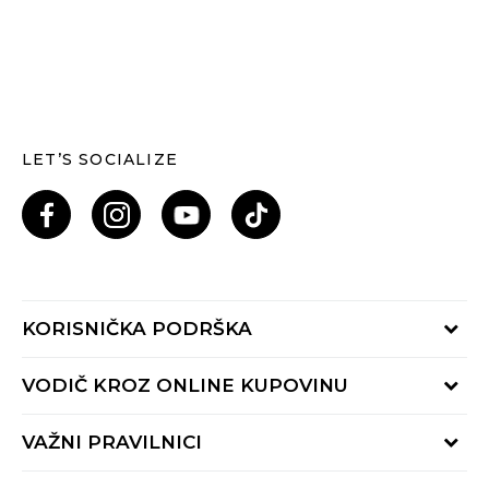
LET’S SOCIALIZE
KORISNIČKA PODRŠKA
Provjeri status porudžbine
VODIČ KROZ ONLINE KUPOVINU
Pozovi nas: 055/490-400
Pon-Pet 09-16h
Načini isporuke
VAŽNI PRAVILNICI
Povrat robe i povrat sredstava
Uslovi korišćenja