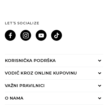
LET’S SOCIALIZE
KORISNIČKA PODRŠKA
Provjeri status porudžbine
VODIČ KROZ ONLINE KUPOVINU
Pozovi nas: 055/490-400
Pon-Pet 09-16h
Načini isporuke
VAŽNI PRAVILNICI
Povrat robe i povrat sredstava
Uslovi korišćenja
Zamjena veličine
O NAMA
Uslovi prodaje
Reklamacije
BUZZ Koncept