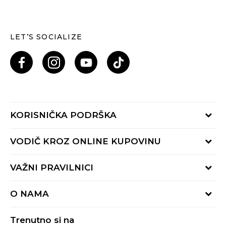
LET’S SOCIALIZE
KORISNIČKA PODRŠKA
Provjeri status porudžbine
VODIČ KROZ ONLINE KUPOVINU
Pozovi nas: 055/490-400
Pon-Pet 09-16h
Načini isporuke
VAŽNI PRAVILNICI
Povrat robe i povrat sredstava
Uslovi korišćenja
Zamjena veličine
O NAMA
Uslovi prodaje
Reklamacije
BUZZ Koncept
Politika privatnosti
Trenutno si na