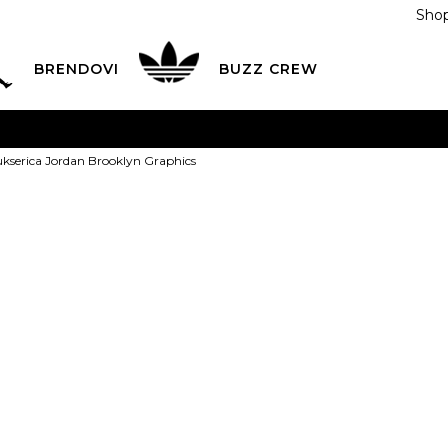
Shop
BRENDOVI
BUZZ CREW
KA
na teritoriji BIH za sve porudžbine u vrijednosti preko
kserica Jordan Brooklyn Graphics
ĆANJE NA RATE
do 6 mjesečnih rata bez kamate
Pogledaj
POZOVITE NAS NA
055/490-400
Svaki radni dan od 09-16
Nike Dukseric
Plati karticom online i preuzmi u BUZZ shopu po tvom izb
Brooklyn Grap
S
S
M
M
L
PROIZVOD VIŠE NI