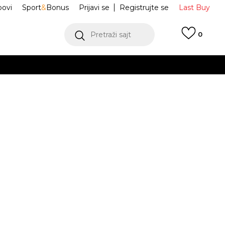
ovi
Sport
&
Bonus
Prijavi se
Registrujte se
Last Buy
Pretraži sajt
0
 99 KM
POGLEDAJ VIŠE
 više
h
a Jordan
HV0544-205
oru
POGLEDAJ VIŠE
hics
L
XL
XL
2XL
2XL
JE DOSTUPAN