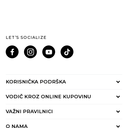
LET’S SOCIALIZE
KORISNIČKA PODRŠKA
Provjeri status porudžbine
VODIČ KROZ ONLINE KUPOVINU
Pozovi nas: 055/490-400
Pon-Pet 09-16h
Načini isporuke
VAŽNI PRAVILNICI
Povrat robe i povrat sredstava
Uslovi korišćenja
Zamjena veličine
O NAMA