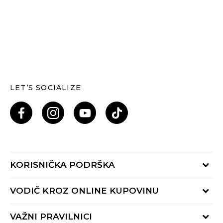
LET’S SOCIALIZE
KORISNIČKA PODRŠKA
Provjeri status porudžbine
VODIČ KROZ ONLINE KUPOVINU
Pozovi nas: 055/490-400
Pon-Pet 09-16h
Načini isporuke
VAŽNI PRAVILNICI