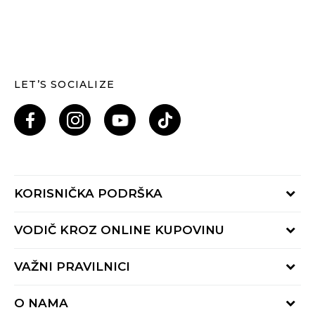
LET’S SOCIALIZE
KORISNIČKA PODRŠKA
Provjeri status porudžbine
VODIČ KROZ ONLINE KUPOVINU
Pozovi nas: 055/490-400
Pon-Pet 09-16h
Načini isporuke
VAŽNI PRAVILNICI
Povrat robe i povrat sredstava
Uslovi korišćenja
Zamjena veličine
O NAMA
Uslovi prodaje