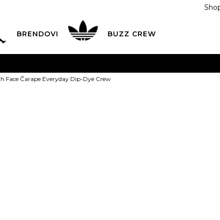
Shop
BRENDOVI
BUZZ CREW
KA
na teritoriji BIH za sve porudžbine u vrijednosti preko
th Face Čarape Everyday Dip-Dye Crew
ĆANJE NA RATE
do 6 mjesečnih rata bez kamate
Pogledaj
POZOVITE NAS NA
055/490-400
Svaki radni dan od 09-16
The North Fa
Plati karticom online i preuzmi u BUZZ shopu po tvom izb
Everyday Dip
49,00
BAM
XS
35-
S
38-40
M
4