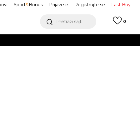
ovi
Sport
&
Bonus
Prijavi se
Registrujte se
Last Buy
Pretraži sajt
0
 99 KM
POGLEDAJ VIŠE
 više
h
ce Čarape
NF0A8CMSNTI1
oru
POGLEDAJ VIŠE
-Dye Crew
Obavijesti me o sniženju
1-43
L
44-46