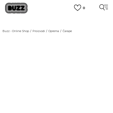
0
BESPLATNA ISPORUKA
na teritoriji BIH za sve porudžbine u vrijednosti preko 99 KM
POGLEDAJ VIŠE
PLAĆANJE NA RATE
Buzz - Online Shop
Proizvodi
Oprema
Čarape
do 6 mjesečnih rata bez kamate
Pogledaj više
POZOVITE NAS NA
055/490-400
Svaki radni dan od 09-16h
CLICK & COLLECT
Plati karticom online i preuzmi u BUZZ shopu po tvom izboru
POGLEDAJ VIŠE