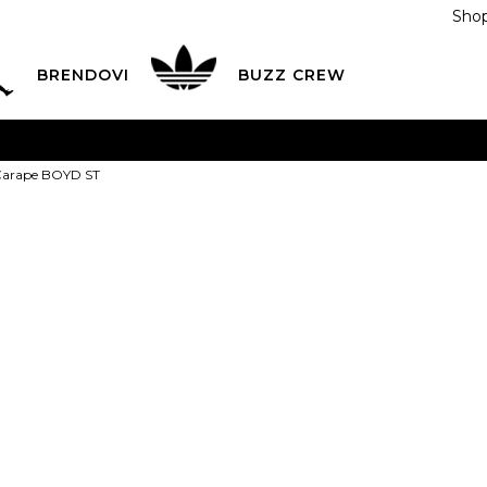
Shop
BRENDOVI
BUZZ CREW
KA
na teritoriji BIH za sve porudžbine u vrijednosti preko
Čarape BOYD ST
ĆANJE NA RATE
do 6 mjesečnih rata bez kamate
Pogledaj
POZOVITE NAS NA
055/490-400
Svaki radni dan od 09-16
Stance Čarap
Plati karticom online i preuzmi u BUZZ shopu po tvom izb
S
35-37
M
38-41
L
42
PROIZVOD VIŠE NI