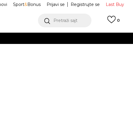
ovi
Sport
&
Bonus
Prijavi se
Registrujte se
Last Buy
Pretraži sajt
0
 99 KM
POGLEDAJ VIŠE
 više
h
e BOYD ST
A556A20BOS-BLK
oru
POGLEDAJ VIŠE
-46
JE DOSTUPAN