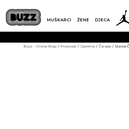
MUŠKARCI
ŽENE
DJECA
BESPLATNA ISPORU
Buzz - Online Shop
Proizvodi
Oprema
Čarape
Stance 
PLA
CLICK & COLLECT