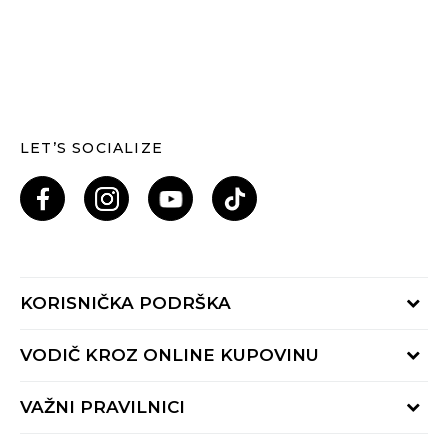
LET’S SOCIALIZE
KORISNIČKA PODRŠKA
Provjeri status porudžbine
VODIČ KROZ ONLINE KUPOVINU
Pozovi nas: 055/490-400
Pon-Pet 09-16h
Načini isporuke
VAŽNI PRAVILNICI
Povrat robe i povrat sredstava
Uslovi korišćenja