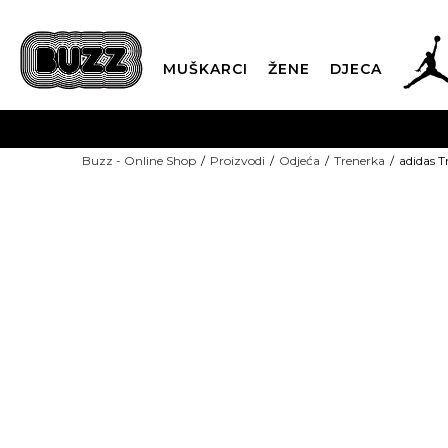
MUŠKARCI
ŽENE
DJECA
BESPLATNA ISPORU
Buzz - Online Shop
Proizvodi
Odjeća
Trenerka
adidas 
PLA
CLICK & COLLECT
-50% U KORPI