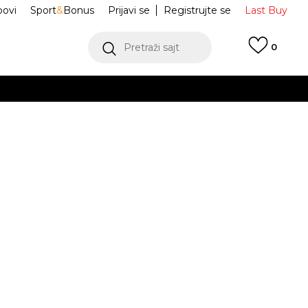
ovi
Sport
&
Bonus
Prijavi se
Registrujte se
Last Buy
Pretraži sajt
0
 99 KM
POGLEDAJ VIŠE
 više
h
rka FIREBIRD TS
KC8426
oru
POGLEDAJ VIŠE
Obavijesti me o sniženju
6-
80
9-
86
12-
92
18-
98
2-3g.
m.
12m.
18m.
24m.