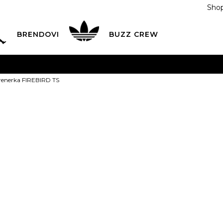
Shop
BRENDOVI
BUZZ CREW
KA
na teritoriji BIH za sve porudžbine u vrijednosti preko
Trenerka FIREBIRD TS
ĆANJE NA RATE
do 6 mjesečnih rata bez kamate
Pogledaj
POZOVITE NAS NA
055/490-400
Svaki radni dan od 09-16
adidas Trene
Plati karticom online i preuzmi u BUZZ shopu po tvom izb
119,00
BAM
104
3-
62
0-
74
4g.
3m.
9