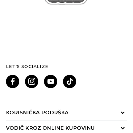
LET’S SOCIALIZE
KORISNIČKA PODRŠKA
Provjeri status porudžbine
VODIČ KROZ ONLINE KUPOVINU
Pozovi nas: 055/490-400