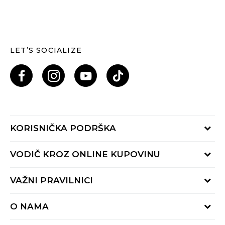
LET’S SOCIALIZE
KORISNIČKA PODRŠKA
Provjeri status porudžbine
VODIČ KROZ ONLINE KUPOVINU
Pozovi nas: 055/490-400
Pon-Pet 09-16h
Načini isporuke
VAŽNI PRAVILNICI
Povrat robe i povrat sredstava
Uslovi korišćenja
Zamjena veličine
O NAMA
Uslovi prodaje
Reklamacije