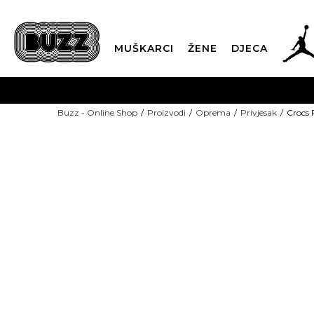
MUŠKARCI
ŽENE
DJECA
BESPLATNA ISPORU
Buzz - Online Shop
Proizvodi
Oprema
Privjesak
Crocs 
PLA
CLICK & COLLECT