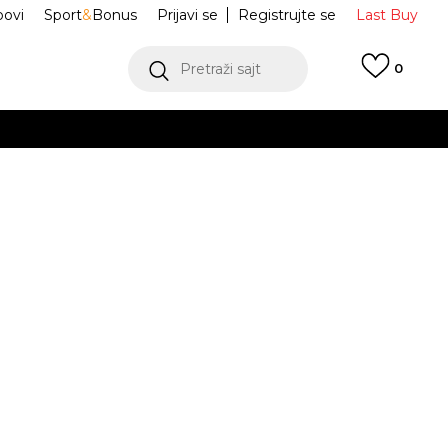
ovi
Sport
&
Bonus
Prijavi se
Registrujte se
Last Buy
Pretraži sajt
0
 99 KM
POGLEDAJ VIŠE
 više
h
ak Jibbitz™
10018243
oru
POGLEDAJ VIŠE
Obavijesti me o sniženju