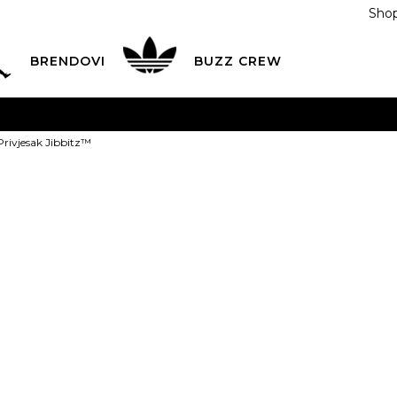
Shop
BRENDOVI
BUZZ CREW
KA
na teritoriji BIH za sve porudžbine u vrijednosti preko
Privjesak Jibbitz™
ĆANJE NA RATE
do 6 mjesečnih rata bez kamate
Pogledaj
POZOVITE NAS NA
055/490-400
Svaki radni dan od 09-16
Crocs Privjes
Plati karticom online i preuzmi u BUZZ shopu po tvom izb
39,00
BAM
NS
Univ.