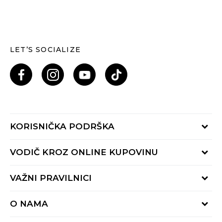
LET’S SOCIALIZE
KORISNIČKA PODRŠKA
Provjeri status porudžbine
VODIČ KROZ ONLINE KUPOVINU
Pozovi nas: 055/490-400
Pon-Pet 09-16h
Načini isporuke
VAŽNI PRAVILNICI
Povrat robe i povrat sredstava
Uslovi korišćenja
Zamjena veličine
O NAMA
Uslovi prodaje
Reklamacije