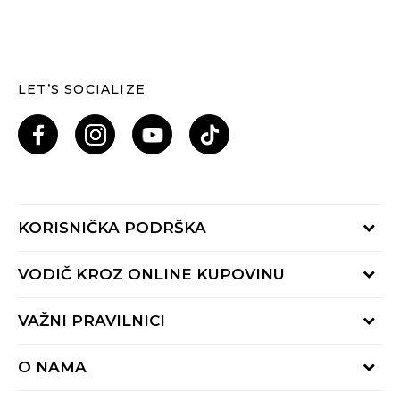
LET’S SOCIALIZE
KORISNIČKA PODRŠKA
Provjeri status porudžbine
VODIČ KROZ ONLINE KUPOVINU
Pozovi nas: 055/490-400
Pon-Pet 09-16h
Načini isporuke
VAŽNI PRAVILNICI
Povrat robe i povrat sredstava
Uslovi korišćenja
Zamjena veličine
O NAMA
Uslovi prodaje
Reklamacije