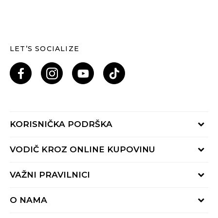
LET’S SOCIALIZE
KORISNIČKA PODRŠKA
Provjeri status porudžbine
VODIČ KROZ ONLINE KUPOVINU
Pozovi nas: 055/490-400
Pon-Pet 09-16h
Načini isporuke
VAŽNI PRAVILNICI
Povrat robe i povrat sredstava
Uslovi korišćenja
Zamjena veličine
O NAMA
Uslovi prodaje
Reklamacije