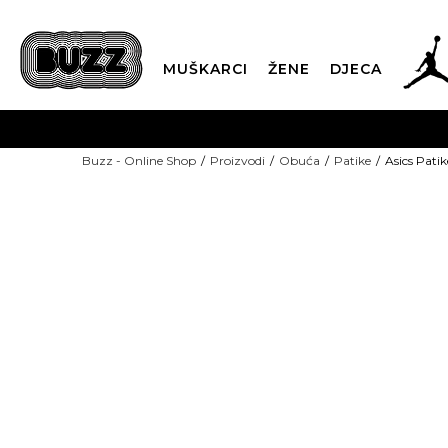
MUŠKARCI
ŽENE
DJECA
BESPLATNA ISPORU
Buzz - Online Shop
Proizvodi
Obuća
Patike
Asics Pati
PLA
CLICK & COLLECT
NEW