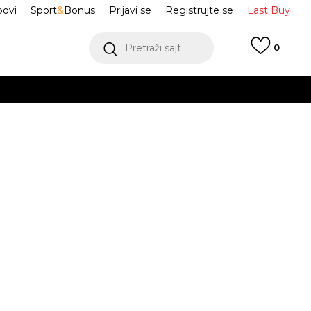
ovi
Sport
&
Bonus
Prijavi se
Registrujte se
Last Buy
Pretraži sajt
0
 99 KM
POGLEDAJ VIŠE
 više
h
el-Nimbus 10.1
1203A543-025
oru
POGLEDAJ VIŠE
Obavijesti me o sniženju
37
5
37.5
5.5
38
6
39
6.5
39.5
3
23.5
24
24.5
25