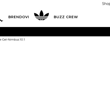
Shop
BRENDOVI
BUZZ CREW
KA
na teritoriji BIH za sve porudžbine u vrijednosti preko
ke Gel-Nimbus 10.1
ĆANJE NA RATE
do 6 mjesečnih rata bez kamate
Pogledaj
POZOVITE NAS NA
055/490-400
Svaki radni dan od 09-16
Asics Patike G
Plati karticom online i preuzmi u BUZZ shopu po tvom izb
335,00
BAM
3.5
35.5
4
36
4.5
22.5
2