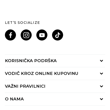
LET’S SOCIALIZE
KORISNIČKA PODRŠKA
Provjeri status porudžbine
VODIČ KROZ ONLINE KUPOVINU
Pozovi nas: 055/490-400
Pon-Pet 09-16h
Načini isporuke
VAŽNI PRAVILNICI
Povrat robe i povrat sredstava
Uslovi korišćenja
Zamjena veličine
O NAMA
Uslovi prodaje
Reklamacije
BUZZ Koncept
Politika privatnosti