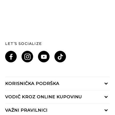
LET’S SOCIALIZE
KORISNIČKA PODRŠKA
Provjeri status porudžbine
VODIČ KROZ ONLINE KUPOVINU
Pozovi nas: 055/490-400
Pon-Pet 09-16h
Načini isporuke
VAŽNI PRAVILNICI
Povrat robe i povrat sredstava