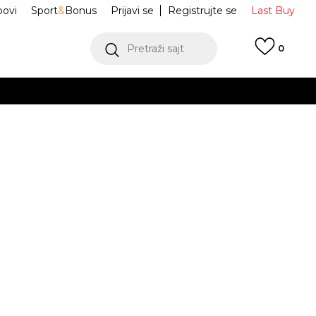
ovi
Sport
&
Bonus
Prijavi se
Registrujte se
Last Buy
Pretraži sajt
0
 99 KM
POGLEDAJ VIŠE
 više
h
Air Max Koko
CI8798-002
oru
POGLEDAJ VIŠE
Obavijesti me o sniženju
8
24
8
39
25
9
40.5
10
42
26
27