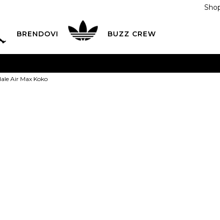
Shop
BRENDOVI
BUZZ CREW
KA
na teritoriji BIH za sve porudžbine u vrijednosti preko
ale Air Max Koko
ĆANJE NA RATE
do 6 mjesečnih rata bez kamate
Pogledaj
POZOVITE NAS NA
055/490-400
Svaki radni dan od 09-16
Nike Sandale 
Plati karticom online i preuzmi u BUZZ shopu po tvom izb
219,00
BAM
5
35.5
6
36.5
7
3
22
23