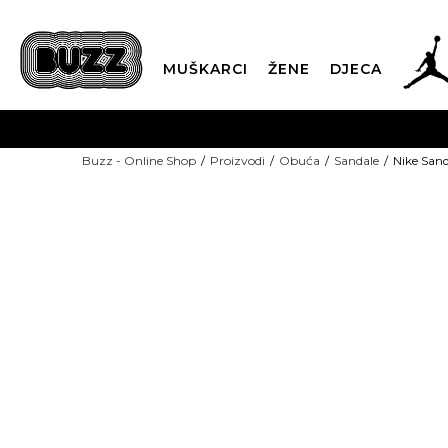
MUŠKARCI
ŽENE
DJECA
BESPLATNA ISPORU
Buzz - Online Shop
Proizvodi
Obuća
Sandale
Nike Sand
PLA
CLICK & COLLECT
-50% U KORPI