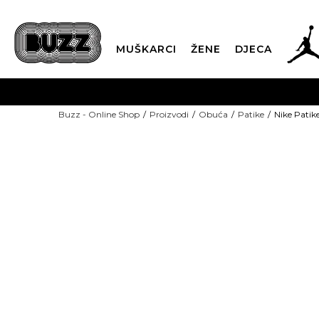
MUŠKARCI
ŽENE
DJECA
BESPLATNA ISPORU
Buzz - Online Shop
Proizvodi
Obuća
Patike
Nike Patik
PLA
CLICK & COLLECT