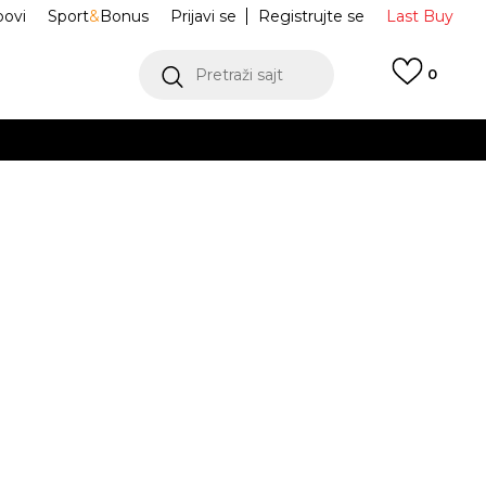
ovi
Sport
&
Bonus
Prijavi se
Registrujte se
Last Buy
Pretraži sajt
0
 99 KM
POGLEDAJ VIŠE
 više
h
omero 18
HQ2157-110
oru
POGLEDAJ VIŠE
5Y
5Y
37.5
5.5Y
38
6Y
38.5
6.5Y
39
.5
23.5
24
24
24.5
33
2Y
33.5
2.5Y
34
3Y
35
.5
.5
21
21.5
22