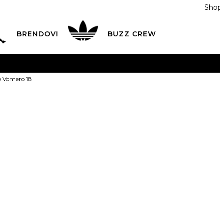
Shop
BRENDOVI
BUZZ CREW
KA
na teritoriji BIH za sve porudžbine u vrijednosti preko
e Vomero 18
ĆANJE NA RATE
do 6 mjesečnih rata bez kamate
Pogledaj
POZOVITE NAS NA
055/490-400
Svaki radni dan od 09-16
Nike Patike V
Plati karticom online i preuzmi u BUZZ shopu po tvom izb
3.5Y
4Y
36
4.
35.5
23
36
1Y
32
7Y
40
1.5Y
22.5
23
20
25
20