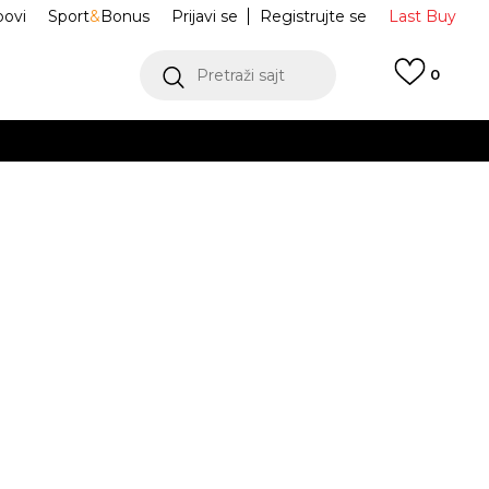
ovi
Sport
&
Bonus
Prijavi se
Registrujte se
Last Buy
Pretraži sajt
0
 99 KM
POGLEDAJ VIŠE
 više
h
Lowmel
1169493-BLK
oru
POGLEDAJ VIŠE
Obavijesti me o sniženju
42
10
43
11
44
12
45
13
46