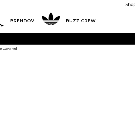
Shop
BRENDOVI
BUZZ CREW
KA
na teritoriji BIH za sve porudžbine u vrijednosti preko
e Lowmel
ĆANJE NA RATE
do 6 mjesečnih rata bez kamate
Pogledaj
POZOVITE NAS NA
055/490-400
Svaki radni dan od 09-16
UGG Patike 
Plati karticom online i preuzmi u BUZZ shopu po tvom izb
295,00
BAM
7
40
8
41
9