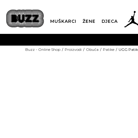
MUŠKARCI
ŽENE
DJECA
BESPLATNA ISPORU
Buzz - Online Shop
Proizvodi
Obuća
Patike
UGG Patik
PLA
CLICK & COLLECT
-40% U KORPI