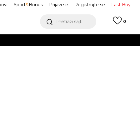
ovi
Sport
&
Bonus
Prijavi se
Registrujte se
Last Buy
Pretraži sajt
0
 99 KM
POGLEDAJ VIŠE
 više
h
ifton 10
1162030-BKSV
oru
POGLEDAJ VIŠE
Obavijesti me o sniženju
 2/3
9.5
43
10
44
10.5
44
11
45 1/3
7
1/3
27.5
28
2/3
28.5
29