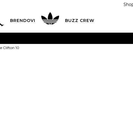
Shop
BRENDOVI
BUZZ CREW
KA
na teritoriji BIH za sve porudžbine u vrijednosti preko
e Clifton 10
ĆANJE NA RATE
do 6 mjesečnih rata bez kamate
Pogledaj
POZOVITE NAS NA
055/490-400
Svaki radni dan od 09-16
Hoka Patike Cl
Plati karticom online i preuzmi u BUZZ shopu po tvom izb
325,00
BAM
8
41 1/3
8.5
42
9
42
26
26.5
2