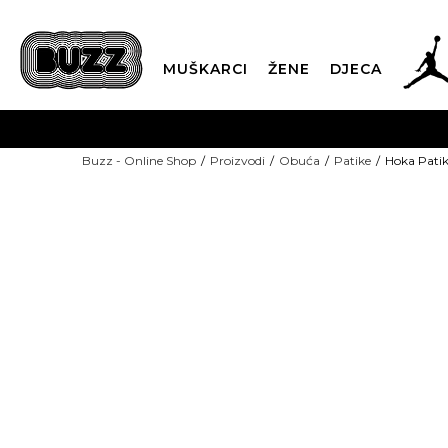
MUŠKARCI
ŽENE
DJECA
BESPLATNA ISPORU
Buzz - Online Shop
Proizvodi
Obuća
Patike
Hoka Patik
PLA
CLICK & COLLECT
-40% U KORPI