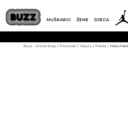
MUŠKARCI
ŽENE
DJECA
BESPLATNA ISPORU
Buzz - Online Shop
Proizvodi
Obuća
Patike
Hoka Patik
PLA
CLICK & COLLECT
-50% U KORPI