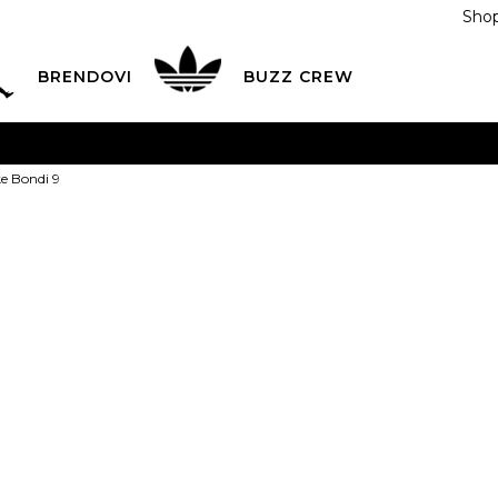
Shop
BRENDOVI
BUZZ CREW
KA
na teritoriji BIH za sve porudžbine u vrijednosti preko
e Bondi 9
ĆANJE NA RATE
do 6 mjesečnih rata bez kamate
Pogledaj
POZOVITE NAS NA
055/490-400
Svaki radni dan od 09-16
Hoka Patike B
Plati karticom online i preuzmi u BUZZ shopu po tvom izb
365,00
BAM
5.5
36
6
37 1/3
6.5
2/3
22.5
23
23