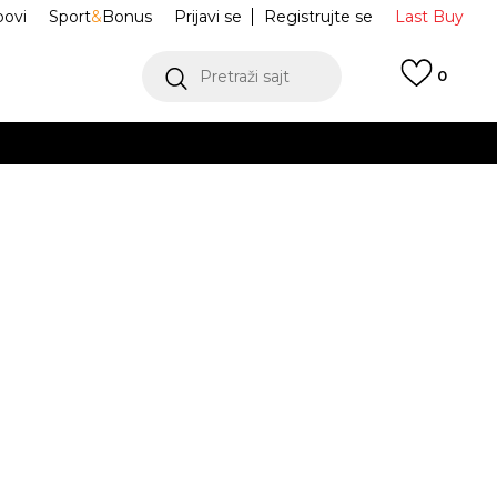
ovi
Sport
&
Bonus
Prijavi se
Registrujte se
Last Buy
Pretraži sajt
0
 99 KM
POGLEDAJ VIŠE
 više
h
ondi 9
1162012-SNNR
oru
POGLEDAJ VIŠE
Obavijesti me o sniženju
38
7
38 2/3
7.5
39
8
40
25
8.5
40
.5
24
1/3
24.5
2/3
25.5