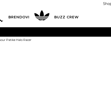
Shop
BRENDOVI
BUZZ CREW
KA
na teritoriji BIH za sve porudžbine u vrijednosti preko
our Patike Halo Racer
ĆANJE NA RATE
do 6 mjesečnih rata bez kamate
Pogledaj
POZOVITE NAS NA
055/490-400
Svaki radni dan od 09-16
Under Armour
Plati karticom online i preuzmi u BUZZ shopu po tvom izb
Racer
319,00
BAM
8
41
26
8.5
42
9
4