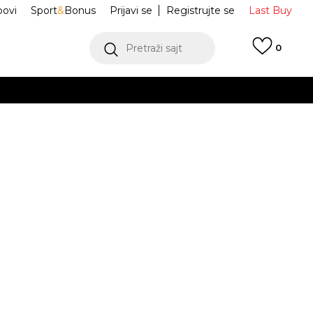
ovi
Sport
&
Bonus
Prijavi se
Registrujte se
Last Buy
Pretraži sajt
0
 99 KM
POGLEDAJ VIŠE
 više
h
 Patike Halo
6007639-025
oru
POGLEDAJ VIŠE
Obavijesti me o sniženju
2.5
9.5
43
10
44
10.5
11
45
29