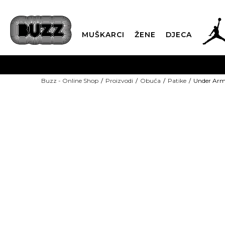
MUŠKARCI
ŽENE
DJECA
BESPLATNA ISPORU
Buzz - Online Shop
Proizvodi
Obuća
Patike
Under Arm
PLA
CLICK & COLLECT
-50% U KORPI